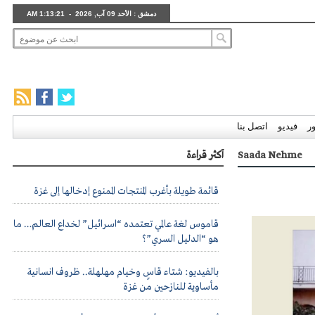
دمشق : الأحد 09 آب, 2026 - 1:13:21 AM
ر
فيديو
اتصل بنا
أكثر قراءة
Saada Nehme
قائمة طويلة بأغرب المنتجات الممنوع إدخالها إلى غزة
قاموس لغة عالمي تعتمده “اسرائيل” لخداع العالم… ما
هو “الدليل السري”؟
بالفيديو: شتاء قاسٍ وخيام مهلهلة.. ظروف انسانية
مأساوية للنازحين من غزة