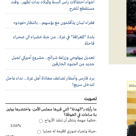
أجواء احتفالات رأس السنة والميلاد بدأت تظهر.. وقت
مستقطع للفرح
فقراء لبنان يتأقلمون مع بؤسهم… بانتظار «غودو»
بلدة “المغراقة” في غزة.. من جنة خضراء الى صحراء
قاحلة
تعديل بيولوجي وزراعة شرائح.. مشروع أميركي لجيل
جديد من الجنود الخارقين
برد قارس وأمطار تضاعف معاناة أهل غزة… نداء عاجل
لتدخل سريع!
تصوبت
ما رأيك بـ"الهدنة" التي قررها مجلس الأمن، واختصرها بوتين
بـ5 ساعات في الغوطة؟
خطوة مهمة ينتظر أن تنقذ الأرواح.
17.16%
حيلة وإجراء صوري لاقيمة له عمليا.