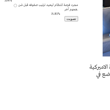
7.04%
مجرد فرصة للنظام ليعيد ترتيب صفوفه قبل شن
هجوم آخر.
75.81%
تصويت
Tweets by @zamanalwsl
لاميركية
وضع في