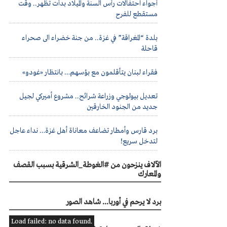
أجواء احتفالات رأس السنة والميلاد بدأت تظهر.. وقت
مستقطع للفرح
بلدة “المغراقة” في غزة.. من جنة خضراء الى صحراء
قاحلة
فقراء لبنان يتأقلمون مع بؤسهم… بانتظار «غودو»
تعديل بيولوجي وزراعة شرائح.. مشروع أميركي لجيل
جديد من الجنود الخارقين
برد قارس وأمطار تضاعف معاناة أهل غزة… نداء عاجل
لتدخل سريع!
الآلاف ينزحون من #الغوطة_الشرقية بسبب القصف
والمعارك
برد لا يرحم في أوربا... شاهد الصور
Load failed: no data found.