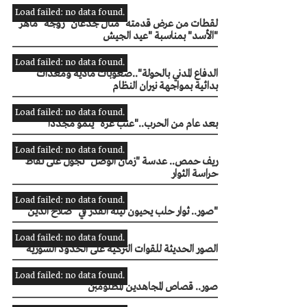
Load failed: no data found.
لقطات من عرض قدمته "منال جدعان" زوجة "ماهر
الأسد" بمناسبة "عيد الجيش"
Load failed: no data found.
"الدفاع المدني بالحولة"..صعوبات مادية ومعدات
بدائية بمواجهة نيران النظام
Load failed: no data found.
بعد عام من الحرب.."عنب غزة" ينمو مجددا
Load failed: no data found.
ريف حمص.. عدسة "زمان الوصل" تجول على نقاط
حراسة الثوار
Load failed: no data found.
صور.. ثوار حلب يحيون ليلة القدر في "صلاح الدين"
Load failed: no data found.
الصور الحديثة للقوات التركية على الحدود السورية
Load failed: no data found.
صور.. قصاص المجاهدين المظلومبن