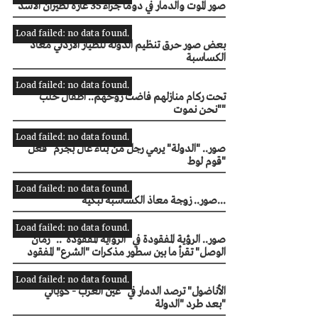
صور الموت والدمار في دوما جراء 35 غارة لطيران الأسد
Load failed: no data found.
بعض صور حرق تنظيم الدولة للطيار الأردني معاذ
الكساسبة
Load failed: no data found.
تحت ركام منازلهم فاضت روحهم.. أطفال حلب
"نحن نموت"
Load failed: no data found.
صور.. "الدولة" يرمي رجل من بناء عال بجرم "فعل
قوم لوط"
Load failed: no data found.
صور.. زوجة معاذ الكساسبة تبكيه...
Load failed: no data found.
صور.. الرؤية المفقودة في "الرواية المفقودة".. "زمان
الوصل" تقرأ ما بين سطور مذكرات "الشرع" المفقود
Load failed: no data found.
"الأناضول" ترصد الدمار في "عين العرب - كوباني"
بعد طرد "الدولة"