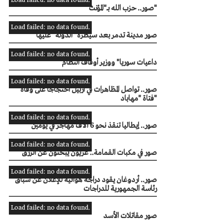
Load failed: no data found.
صور.. حزب الله بــ"المؤنث"
Load failed: no data found.
صور مدينة تدمر بعد سيطرة "الدولة" عليها
Load failed: no data found.
"داعيات سوريا" ووزير أوقاف النظام
Load failed: no data found.
صور.. تواصل المظاهرات في أربيل احتجاجًا على وفاة
فتاة "مهاباد"
Load failed: no data found.
صور.. إيطاليا تنقذ نحو 6 آلاف مهاجر في يومين
Load failed: no data found.
صور في مكبات القمامة.. غزيون يبحثون عن الرزق
Load failed: no data found.
صور.. أردوغان يقود دراجة هوائية للإعلان عن سباق
رئاسة الجمهورية للدراجات
Load failed: no data found.
صور مقاتلات الأسد