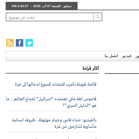
دمشق : الجمعة 07 آب, 2026 - 4:34:58 PM
ر
فيديو
اتصل بنا
أكثر قراءة
قائمة طويلة بأغرب المنتجات الممنوع إدخالها إلى غزة
قاموس لغة عالمي تعتمده “اسرائيل” لخداع العالم… ما
هو “الدليل السري”؟
بالفيديو: شتاء قاسٍ وخيام مهلهلة.. ظروف انسانية
مأساوية للنازحين من غزة