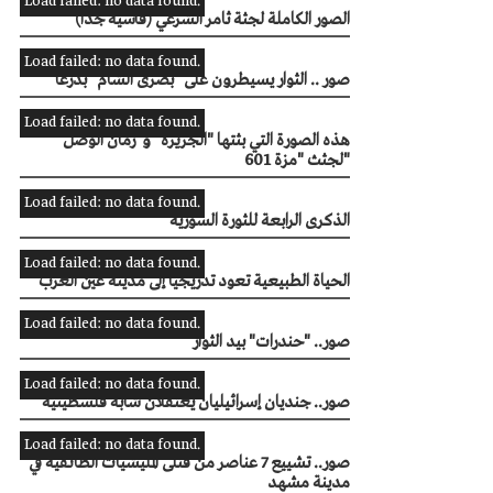
Load failed: no data found.
الصور الكاملة لجثة ثامر الشرعي (قاسية جدا)
Load failed: no data found.
صور .. الثوار يسيطرون على "بصرى الشام" بدرعا
Load failed: no data found.
هذه الصورة التي بثتها "الجزيرة" و"زمان الوصل"
لجثث "مزة 601"
Load failed: no data found.
الذكرى الرابعة للثورة السورية
Load failed: no data found.
الحياة الطبيعية تعود تدريجياً إلى مدينة عين العرب
Load failed: no data found.
صور.. "حندرات" بيد الثوار
Load failed: no data found.
صور.. جنديان إسرائيليان يعتقلان شابة فلسطينية
Load failed: no data found.
صور.. تشييع 7 عناصر من قتلى المليشيات الطائفية في
مدينة مشهد