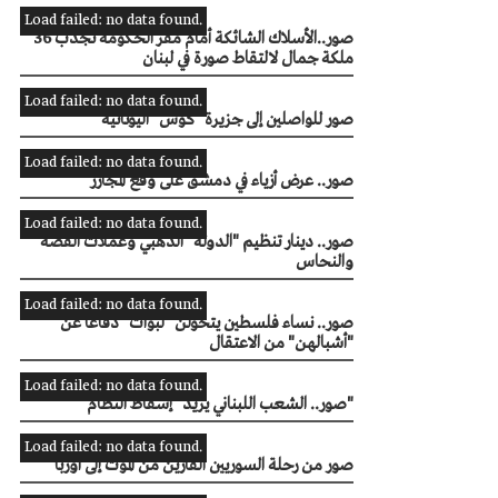
Load failed: no data found.
صور..الأسلاك الشائكة أمام مقر الحكومة تجذب 36
ملكة جمال لالتقاط صورة في لبنان
Load failed: no data found.
صور للواصلين إلى جزيرة "كوس" اليونانية
Load failed: no data found.
صور.. عرض أزياء في دمشق على وقع المجازر
Load failed: no data found.
صور.. دينار تنظيم "الدولة" الذهبي وعملات الفضة
والنحاس
Load failed: no data found.
صور.. نساء فلسطين يتحولن "لبؤات" دفاعاً عن
"أشبالهن" من الاعتقال
Load failed: no data found.
صور.. الشعب اللبناني يريد "إسقاط النظام"
Load failed: no data found.
صور من رحلة السوريين الفارين من الموت إلى أوربا