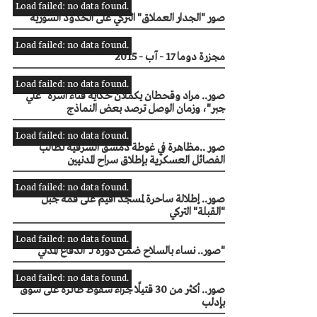
Load failed: no data found.
صور "الجدار العملاق" التركي على الحدود السورية
Load failed: no data found.
مجزرة دوما 17 - آب - 2015
Load failed: no data found.
صور.. مراد وقحطان يكملان حكاية فناء أسرة "علي
جبر"، وزمان الوصل ترصد بعض النماذج
Load failed: no data found.
صور ..مظاهرة في غوطة دمشق الشرقية تطالب
الفصائل العسكرية بإطلاق سراح المدنيين
Load failed: no data found.
صور.. إطلالة ساحرة لمسجد أقيم على قمة جبل
"القبلة" التركي
Load failed: no data found.
صور.. نساء بالسلاح ضمن دورة لــ"الدفاع المدني"
Load failed: no data found.
صور.. أكثر من 30 قتيلًا جراء سقوط طائرة على سوق
بإدلب