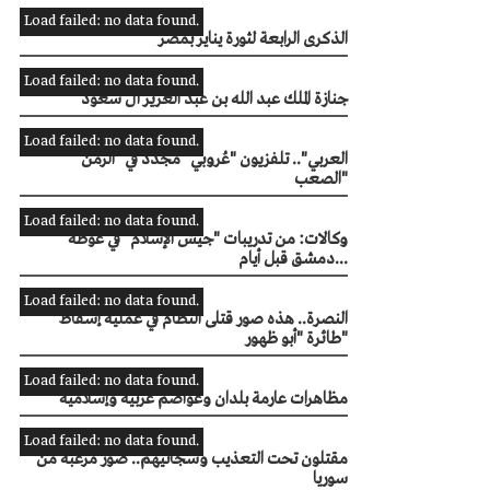
Load failed: no data found.
الذكرى الرابعة لثورة يناير بمصر
Load failed: no data found.
جنازة الملك عبد الله بن عبد العزيز آل سعود
Load failed: no data found.
"العربي".. تلفزيون "عُروبي" مجدد في "الزمن
الصعب"
Load failed: no data found.
وكالات: من تدريبات "جيش الإسلام" في غوطة
دمشق قبل أيام...
Load failed: no data found.
النصرة.. هذه صور قتلى النظام في عملية إسقاط
طائرة "أبو ظهور"
Load failed: no data found.
مظاهرات عارمة بلدان وعواصم عربية وإسلامية
Load failed: no data found.
مقتلون تحت التعذيب وسجانيهم.. صور مرعبة من
سوريا