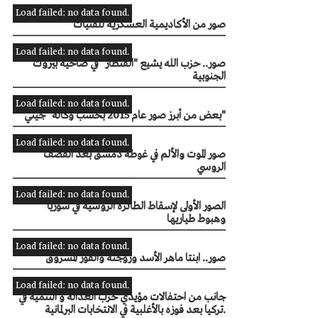
Load failed: no data found.
صور من الأكاديمية العسكرية للفتيات
Load failed: no data found.
صور.. حزب الله يشيع "القنطار" في ضاحية بيروت
الجنوبية
Load failed: no data found.
بعض من أبرز صور عام 2015 بحسب وكالة "جيتي"
Load failed: no data found.
صور الموت والألم في غوطة دمشق بعد القصف
الروسي
Load failed: no data found.
الصور الأولى لإسقاط الطائرة الروسية في سوريا
وهبوط طياريها
Load failed: no data found.
صور.. ابنتا ماهر الأسد وزوجته والفوز المسروق
Load failed: no data found.
جانب من احتفالات مؤيدي حزب ‫العدالة و التنمية‬ في
‫تركيا‬ بعد فوزه بالأغلبية في الانتخابات البرلمانية.